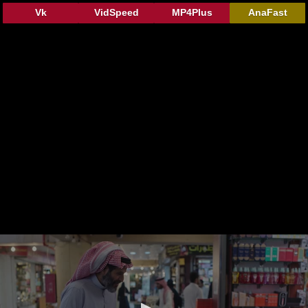
Vk
VidSpeed
MP4Plus
AnaFast