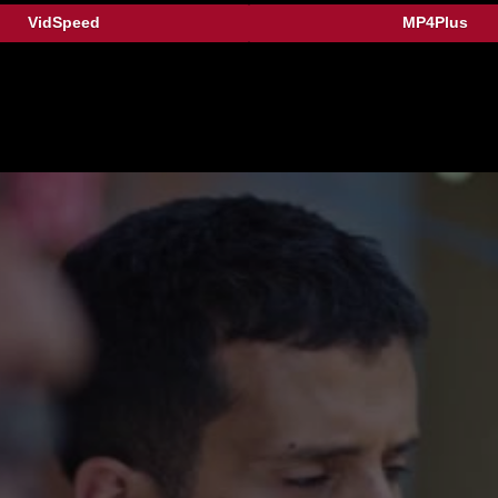
VidSpeed
MP4Plus