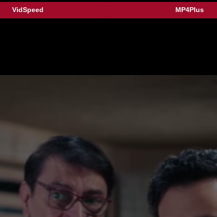
VidSpeed
MP4Plus