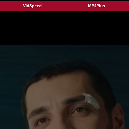
VidSpeed
MP4Plus