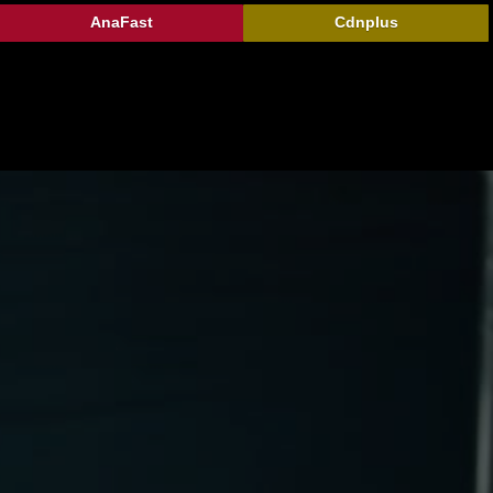
AnaFast
Cdnplus