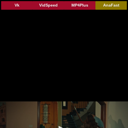
Vk
VidSpeed
MP4Plus
AnaFast