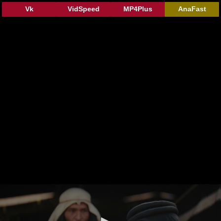
Vk
VidSpeed
MP4Plus
AnaFast