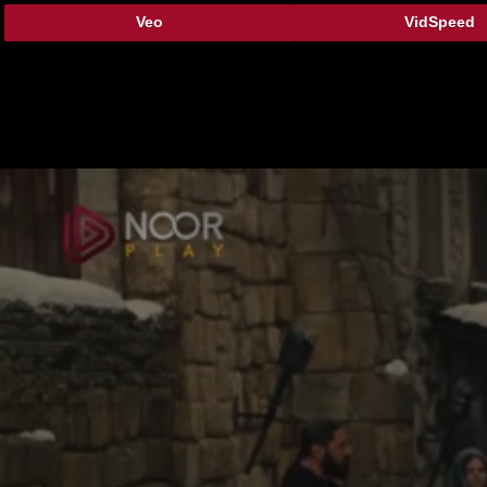
Veo
VidSpeed