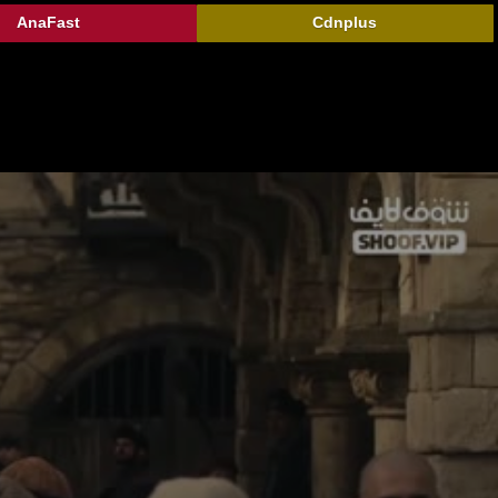
AnaFast
Cdnplus