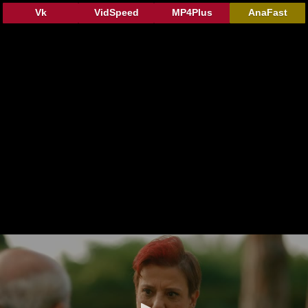
Vk
VidSpeed
MP4Plus
AnaFast