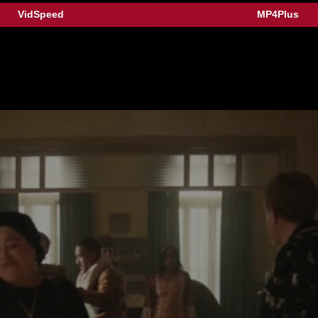
VidSpeed
MP4Plus