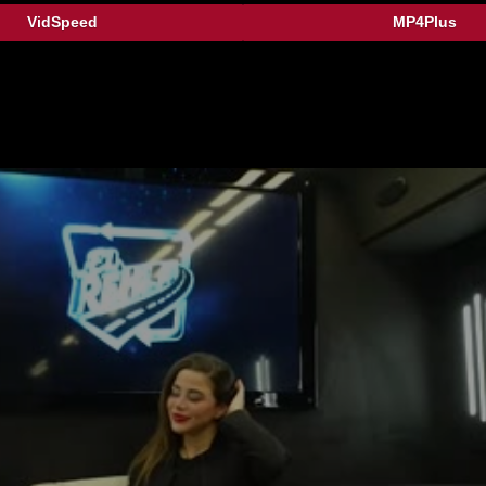
VidSpeed
MP4Plus