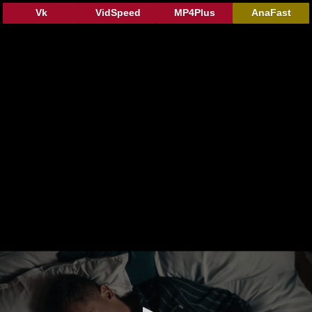
Vk
VidSpeed
MP4Plus
AnaFast