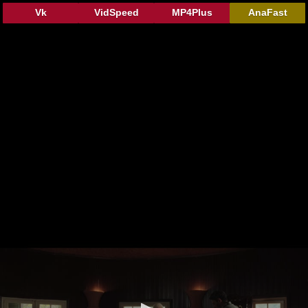
Vk
VidSpeed
MP4Plus
AnaFast