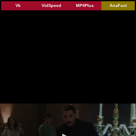
Vk
VidSpeed
MP4Plus
AnaFast