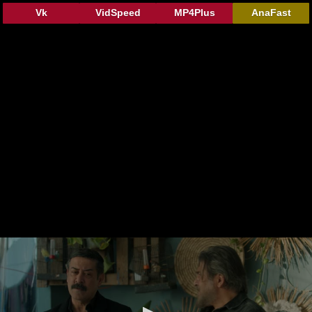
Vk
VidSpeed
MP4Plus
AnaFast