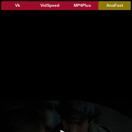
Vk
VidSpeed
MP4Plus
AnaFast