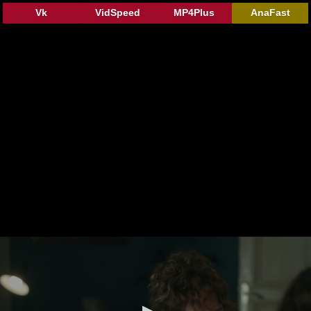
Vk
VidSpeed
MP4Plus
AnaFast