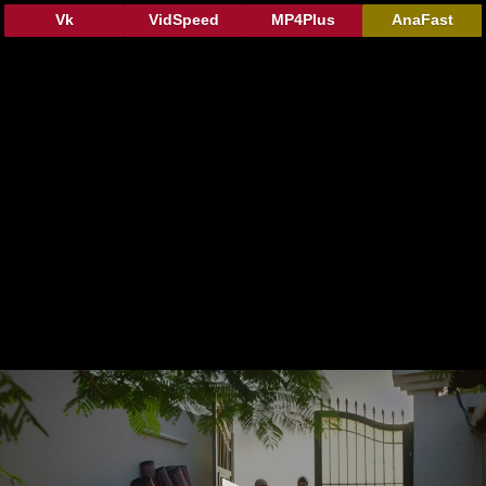
Vk
VidSpeed
MP4Plus
AnaFast