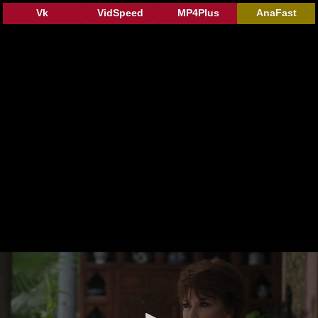
Vk
VidSpeed
MP4Plus
AnaFast