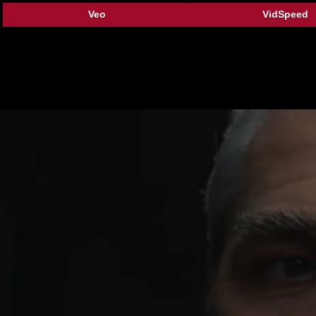
Veo
VidSpeed