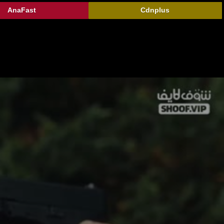
AnaFast
Cdnplus