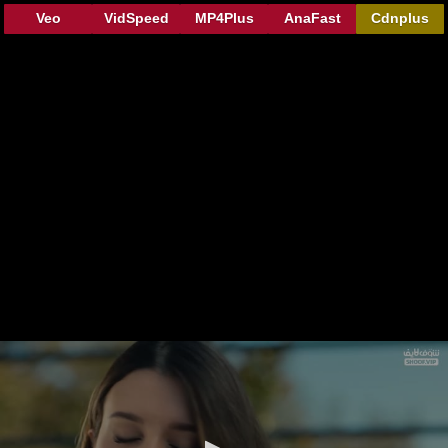
Veo
VidSpeed
MP4Plus
AnaFast
Cdnplus