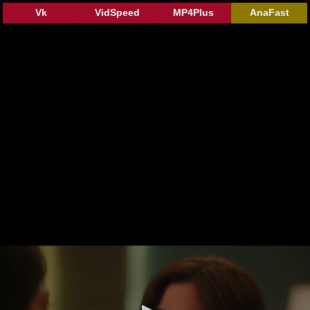
Vk
VidSpeed
MP4Plus
AnaFast