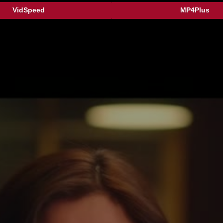
VidSpeed
MP4Plus