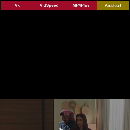
Vk
VidSpeed
MP4Plus
AnaFast