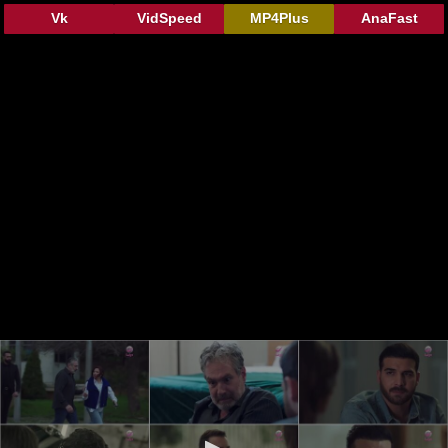
Vk
VidSpeed
MP4Plus
AnaFast