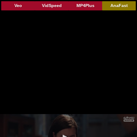
Veo
VidSpeed
MP4Plus
AnaFast