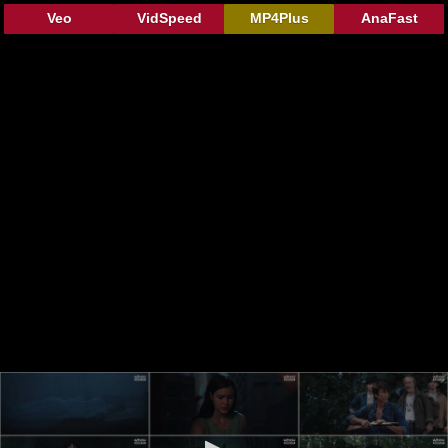
Veo
VidSpeed
MP4Plus
AnaFast