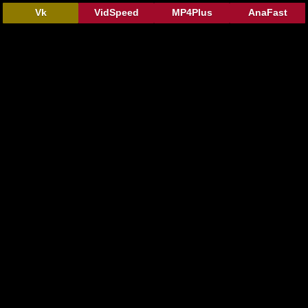
Vk
VidSpeed
MP4Plus
AnaFast